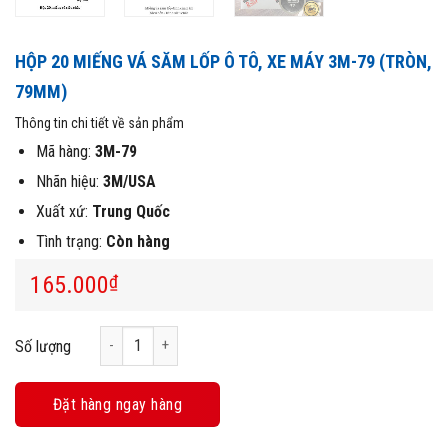
HỘP 20 MIẾNG VÁ SĂM LỐP Ô TÔ, XE MÁY 3M-79 (TRÒN,
79MM)
Thông tin chi tiết về sản phẩm
Mã hàng:
3M-79
Nhãn hiệu:
3M/USA
Xuất xứ:
Trung Quốc
Tình trạng:
Còn hàng
165.000
₫
Hộp 20 Miếng Vá Săm Lốp Ô Tô, Xe Máy 3M-79 (Tròn, 79mm
Số lượng
Đặt hàng ngay hàng