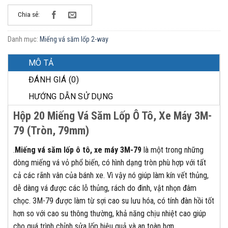
Chia sẻ:
Danh mục:
Miếng vá săm lốp 2-way
MÔ TẢ
ĐÁNH GIÁ (0)
HƯỚNG DẪN SỬ DỤNG
Hộp 20 Miếng Vá Săm Lốp Ô Tô, Xe Máy 3M-
79 (Tròn, 79mm)
.
Miếng vá săm lốp ô tô, xe máy 3M-79
là một trong những
dòng miếng vá vỏ phổ biến, có hình dạng tròn phù hợp với tất
cả các rãnh vân của bánh xe. Vì vậy nó giúp làm kín vết thủng,
dễ dàng vá được các lỗ thủng, rách do đinh, vật nhọn đâm
chọc. 3M-79 được làm từ sợi cao su lưu hóa, có tính đàn hồi tốt
hơn so với cao su thông thường, khả năng chịu nhiệt cao giúp
cho quá trình chỉnh sửa lốp hiệu quả và an toàn hơn.