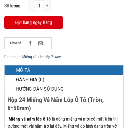
Hộp 24 miếng vá nấm dùng cho lốp ô tô (Tròn, 50*6mm) s
Số lượng
Đặt hàng ngay hàng
Chia sẻ:
Danh mục:
Miếng vá săm lốp 2-way
MÔ TẢ
ĐÁNH GIÁ (0)
HƯỚNG DẪN SỬ DỤNG
Hộp 24 Miếng Vá Nấm Lốp Ô Tô (Tròn,
6*50mm)
Miếng vá nấm lốp ô tô
là dòng miếng vá mới có mặt trên thị
trường một vài năm trở lại đây. Miếng vá có hình dạng tròn với