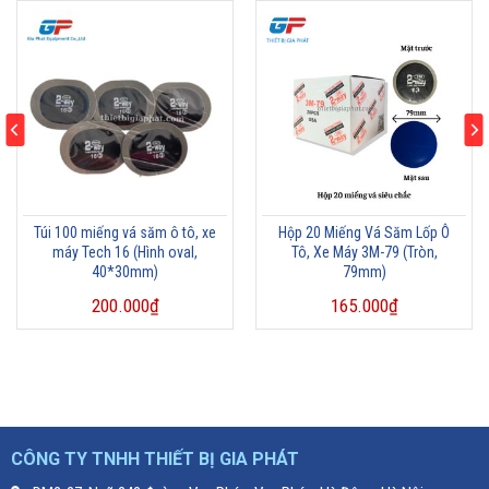
Túi 100 miếng vá săm ô tô, xe
Hộp 20 Miếng Vá Săm Lốp Ô
máy Tech 16 (Hình oval,
Tô, Xe Máy 3M-79 (Tròn,
40*30mm)
79mm)
200.000
₫
165.000
₫
CÔNG TY TNHH THIẾT BỊ GIA PHÁT