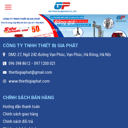
Skip
to
content
Bảng giá
Trang chủ
/
Bảng giá
CÔNG TY TNHH THIẾT BỊ GIA PHÁT
DM2-27, Ngõ 242 đường Vạn Phúc, Vạn Phúc, Hà Đông, Hà Nội
-
096 598 8612
097 1200 021
thietbigiaphat@gmail.com
www.thietbigiaphat.com
CHÍNH SÁCH BÁN HÀNG
Hướng dẫn thanh toán
Chính sách giao hàng
Chính sách đổi trả