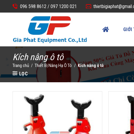
Skip
096 598 8612 /
097 1200 021
thietbigiaphat@gmail
to
content
GIỚI
Kích nâng ô tô
Trang chủ
Thiết Bị Nâng Hạ Ô Tô
/
/
Kích nâng ô tô
LỌC