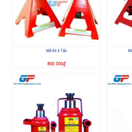
Mễ Kê 6 Tấn
Mễ
800.000
₫