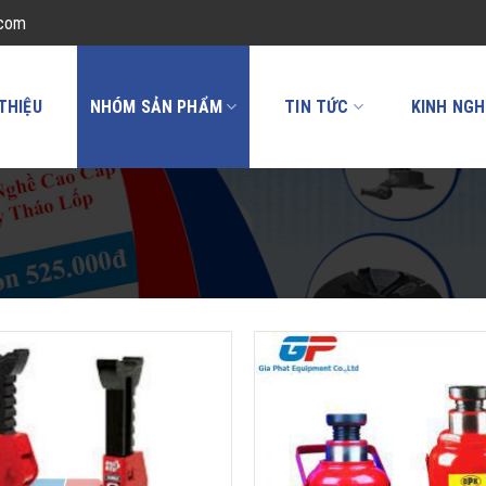
.com
 THIỆU
NHÓM SẢN PHẨM
TIN TỨC
KINH NGH