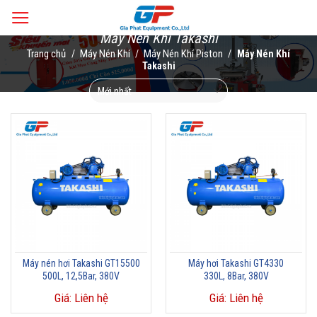
Skip
to
Máy Nén Khí Takashi
content
Trang chủ
Máy Nén Khí
Máy Nén Khí Piston
/
/
/
Máy Nén Khí
Takashi
Máy nén hơi Takashi GT15500
Máy hơi Takashi GT4330
500L, 12,5Bar, 380V
330L, 8Bar, 380V
Giá: Liên hệ
Giá: Liên hệ