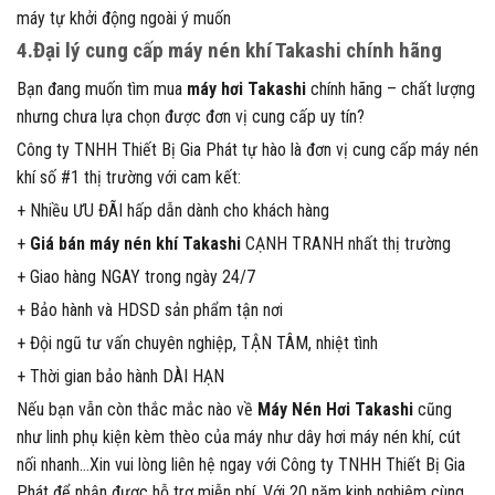
máy tự khởi động ngoài ý muốn
4.Đại lý cung cấp máy nén khí Takashi chính hãng
Bạn đang muốn tìm mua
máy hơi Takashi
chính hãng – chất lượng
nhưng chưa lựa chọn được đơn vị cung cấp uy tín?
Công ty TNHH Thiết Bị Gia Phát tự hào là đơn vị cung cấp máy nén
khí số #1 thị trường với cam kết:
+ Nhiều ƯU ĐÃI hấp dẫn dành cho khách hàng
+
Giá bán máy nén khí
Takashi
CẠNH TRANH nhất thị trường
+ Giao hàng NGAY trong ngày 24/7
+ Bảo hành và HDSD sản phẩm tận nơi
+ Đội ngũ tư vấn chuyên nghiệp, TẬN TÂM, nhiệt tình
+ Thời gian bảo hành DÀI HẠN
Nếu bạn vẫn còn thắc mắc nào về
Máy Nén Hơi Takashi
cũng
như linh phụ kiện kèm thèo của máy như dây hơi máy nén khí, cút
nối nhanh…Xin vui lòng liên hệ ngay với Công ty TNHH Thiết Bị Gia
Phát để nhận được hỗ trợ miễn phí. Với 20 năm kinh nghiệm cùng