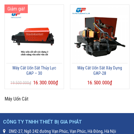
Giảm giá!
Máy Cắt Uốn Sắt Thủy Lực
Máy Cắt Uốn Sắt Xây Dựng
GAP – 30
GAP-28
16.300.000
₫
16.500.000
₫
19.500.000
₫
Máy Uốn Cắt
CÔNG TY TNHH THIẾT BỊ GIA PHÁT
DM2-27, Ngõ 242 đường Vạn Phúc, Vạn Phúc, Hà Đông, Hà Nội