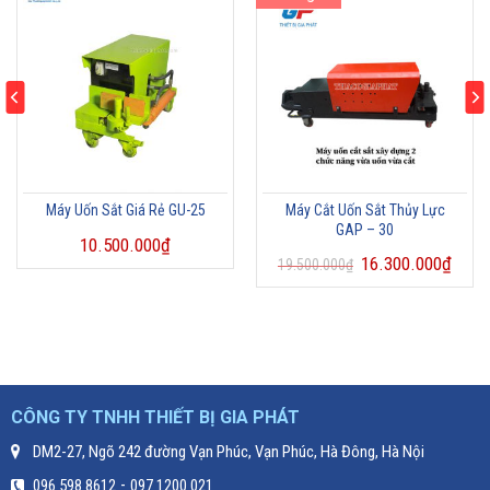
Máy Uốn Sắt Giá Rẻ GU-25
Máy Cắt Uốn Sắt Thủy Lực
GAP – 30
10.500.000
₫
16.300.000
₫
19.500.000
₫
CÔNG TY TNHH THIẾT BỊ GIA PHÁT
DM2-27, Ngõ 242 đường Vạn Phúc, Vạn Phúc, Hà Đông, Hà Nội
-
096 598 8612
097 1200 021