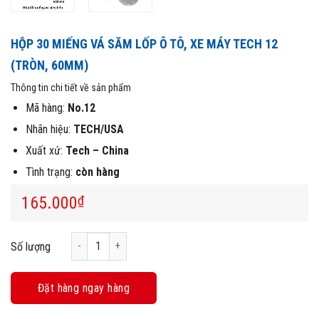
HỘP 30 MIẾNG VÁ SĂM LỐP Ô TÔ, XE MÁY TECH 12
(TRÒN, 60MM)
Thông tin chi tiết về sản phẩm
Mã hàng:
No.12
Nhãn hiệu:
TECH/USA
Xuất xứ:
Tech – China
Tình trạng:
còn hàng
165.000
₫
Hộp 30 Miếng Vá Săm Lốp Ô Tô, Xe Máy Tech 12 (Tròn, 60
Số lượng
Đặt hàng ngay hàng