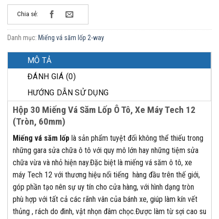
Chia sẻ:
Danh mục:
Miếng vá săm lốp 2-way
MÔ TẢ
ĐÁNH GIÁ (0)
HƯỚNG DẪN SỬ DỤNG
Hộp 30 Miếng Vá Săm Lốp Ô Tô, Xe Máy Tech 12
(Tròn, 60mm)
Miếng vá săm lốp
là sản phẩm tuyệt đối không thể thiếu trong
những gara sửa chữa ô tô với quy mô lớn hay những tiệm sửa
chữa vừa và nhỏ hiện nay.Đặc biệt là miếng vá săm ô tô, xe
máy Tech 12 với thương hiệu nổi tiếng hàng đầu trên thế giới,
góp phần tạo nên sự uy tín cho cửa hàng, với hình dạng tròn
phù hợp với tất cả các rãnh vân của bánh xe, giúp làm kín vết
thủng , rách do đinh, vật nhọn đâm chọc.Được làm từ sợi cao su