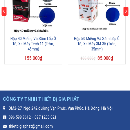
Hộp 40 Miếng Vá Săm Lốp Ô
Hộp 50 Miếng Vá Săm Lốp Ô
Tô, Xe Máy Tech 11 (Tròn,
Tô, Xe Máy 3M-35 (Tròn,
45mm)
35mm)
155.000
₫
85.000
₫
100.000
₫
CÔNG TY TNHH THIẾT BỊ GIA PHÁT
DM2-27, Ngõ 242 đường Vạn Phúc, Vạn Phúc, Hà Đông, Hà Nội
-
096 598 8612
097 1200 021
thietbigiaphat@gmail.com