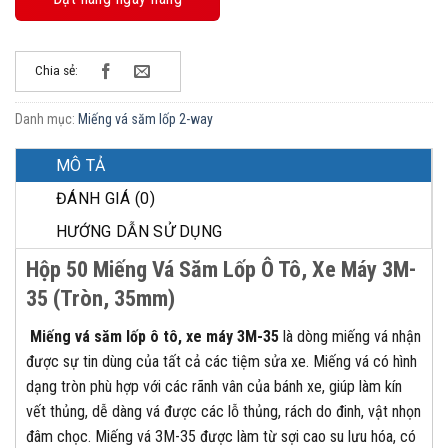
Chia sẻ:
Danh mục:
Miếng vá săm lốp 2-way
MÔ TẢ
ĐÁNH GIÁ (0)
HƯỚNG DẪN SỬ DỤNG
Hộp 50 Miếng Vá Săm Lốp Ô Tô, Xe Máy 3M-
35 (Tròn, 35mm)
Miếng vá săm lốp ô tô, xe máy 3M-35
là dòng miếng vá nhận
được sự tin dùng của tất cả các tiệm sửa xe. Miếng vá có hình
dạng tròn phù hợp với các rãnh vân của bánh xe, giúp làm kín
vết thủng, dễ dàng vá được các lỗ thủng, rách do đinh, vật nhọn
đâm chọc. Miếng vá 3M-35 được làm từ sợi cao su lưu hóa, có