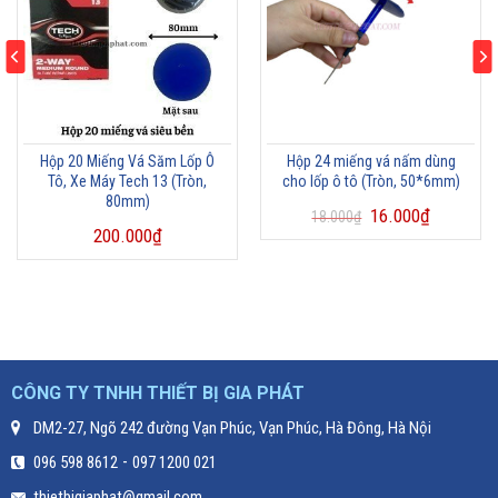
Hộp 20 Miếng Vá Săm Lốp Ô
Hộp 24 miếng vá nấm dùng
Tô, Xe Máy Tech 13 (Tròn,
cho lốp ô tô (Tròn, 50*6mm)
80mm)
16.000
₫
18.000
₫
200.000
₫
CÔNG TY TNHH THIẾT BỊ GIA PHÁT
DM2-27, Ngõ 242 đường Vạn Phúc, Vạn Phúc, Hà Đông, Hà Nội
-
096 598 8612
097 1200 021
thietbigiaphat@gmail.com