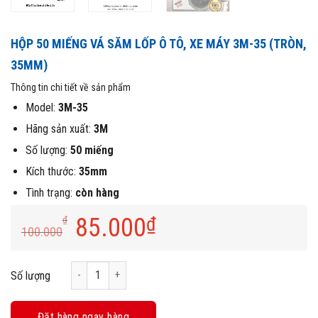
HỘP 50 MIẾNG VÁ SĂM LỐP Ô TÔ, XE MÁY 3M-35 (TRÒN,
35MM)
Thông tin chi tiết về sản phẩm
Model:
3M-35
Hãng sản xuất:
3M
Số lượng:
50 miếng
Kích thước:
35mm
Tình trạng:
còn hàng
85.000
₫
₫
100.000
Hộp 50 Miếng Vá Săm Lốp Ô Tô, Xe Máy 3M-35 (Tròn, 35mm
Số lượng
Đặt hàng ngay hàng