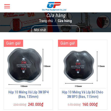
Skip
to
Cửa hàng
content
Trang chủ
/
Cửa hàng
Giảm giá!
Giảm giá!
Hộp 10 Miếng Vá Lốp 3M BP4
Hộp 10 Miếng Vá Lốp Bố Chéo
(Bias, 135mm)
3M BP3 (Bias, 115mm)
240.000
₫
160.000
₫
250.000
₫
170.000
₫