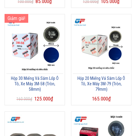
85.000
₫
105.000
₫
100.000
₫
120.000
₫
Giảm giá!
Hộp 30 Miếng Vá Săm Lốp Ô
Hộp 20 Miếng Vá Săm Lốp Ô
Tô, Xe Máy 3M-58 (Tròn,
Tô, Xe Máy 3M-79 (Tròn,
58mm)
79mm)
125.000
₫
165.000
₫
160.000
₫