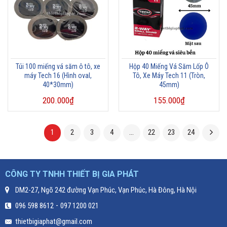
Túi 100 miếng vá săm ô tô, xe
Hộp 40 Miếng Vá Săm Lốp Ô
máy Tech 16 (Hình oval,
Tô, Xe Máy Tech 11 (Tròn,
40*30mm)
45mm)
200.000
₫
155.000
₫
1
2
3
4
…
22
23
24
CÔNG TY TNHH THIẾT BỊ GIA PHÁT
DM2-27, Ngõ 242 đường Vạn Phúc, Vạn Phúc, Hà Đông, Hà Nội
-
096 598 8612
097 1200 021
thietbigiaphat@gmail.com