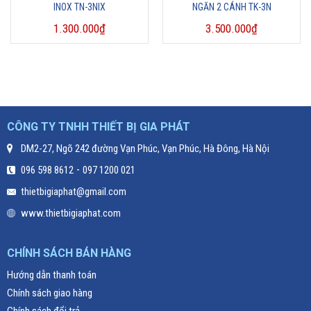
INOX TN-3NIX
NGĂN 2 CÁNH TK-3N
1.300.000
₫
3.500.000
₫
CÔNG TY TNHH THIẾT BỊ GIA PHÁT
DM2-27, Ngõ 242 đường Vạn Phúc, Vạn Phúc, Hà Đông, Hà Nội
-
096 598 8612
097 1200 021
thietbigiaphat@gmail.com
www.thietbigiaphat.com
CHÍNH SÁCH BÁN HÀNG
Hướng dẫn thanh toán
Chính sách giao hàng
Chính sách đổi trả