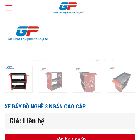
Skip
Trang chủ
Tủ Đồ Nghề
/
to
content
XE ĐẨY ĐỒ NGHỀ 3 NGĂN CAO CẤP
Giá: Liên hệ
Liên hệ tư vấn