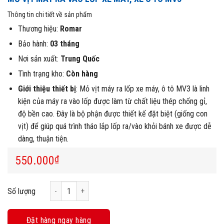
Thông tin chi tiết về sản phẩm
Thương hiệu:
Romar
Bảo hành:
03 tháng
Nơi sản xuất:
Trung Quốc
Tình trạng kho:
Còn hàng
Giới thiệu thiết bị
: Mỏ vịt máy ra lốp xe máy, ô tô MV3 là linh
kiện của máy ra vào lốp được làm từ chất liệu thép chống gỉ,
độ bền cao. Đây là bộ phận được thiết kế đặt biệt (giống con
vịt) để giúp quá trình tháo lắp lốp ra/vào khỏi bánh xe được dễ
dàng, thuận tiện.
550.000
₫
Mỏ Vịt Máy Ra Vào Lốp Xe Máy, Xe Ô Tô MV3 số lượng
Số lượng
Đặt hàng ngay hàng