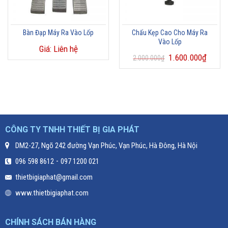
Bàn Đạp Máy Ra Vào Lốp
Chấu Kẹp Cao Cho Máy Ra
Vào Lốp
Giá: Liên hệ
1.600.000
₫
2.000.000
₫
CÔNG TY TNHH THIẾT BỊ GIA PHÁT
DM2-27, Ngõ 242 đường Vạn Phúc, Vạn Phúc, Hà Đông, Hà Nội
-
096 598 8612
097 1200 021
thietbigiaphat@gmail.com
www.thietbigiaphat.com
CHÍNH SÁCH BÁN HÀNG