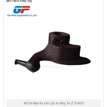
làm rách mép lốp.
Mỏ Vịt Máy Ra Vào Lốp Xe Máy, Xe Ô Tô MV3