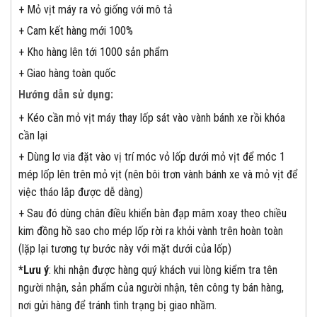
+ Mỏ vịt máy ra vỏ giống với mô tả
+ Cam kết hàng mới 100%
+ Kho hàng lên tới 1000 sản phẩm
+ Giao hàng toàn quốc
Hướng dẫn sử dụng:
+ Kéo cần mỏ vịt máy thay lốp sát vào vành bánh xe rồi khóa
cần lại
+ Dùng lơ via đặt vào vị trí móc vỏ lốp dưới mỏ vịt để móc 1
mép lốp lên trên mỏ vịt (nên bôi trơn vành bánh xe và mỏ vịt để
việc tháo lắp được dễ dàng)
+ Sau đó dùng chân điều khiển bàn đạp mâm xoay theo chiều
kim đồng hồ sao cho mép lốp rời ra khỏi vành trên hoàn toàn
(lặp lại tương tự bước này với mặt dưới của lốp)
*Lưu ý
: khi nhận được hàng quý khách vui lòng kiểm tra tên
người nhận, sản phẩm của người nhận, tên công ty bán hàng,
nơi gửi hàng để tránh tình trạng bị giao nhầm.