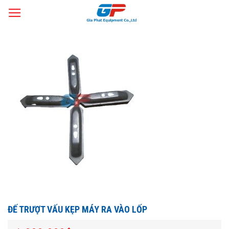
Skip
Trang chủ
Máy Ra Vào Lốp
Phụ Tùng Máy Ra Vào Lốp
/
/
to
content
ĐẾ TRƯỢT VẤU KẸP MÁY RA VÀO LỐP