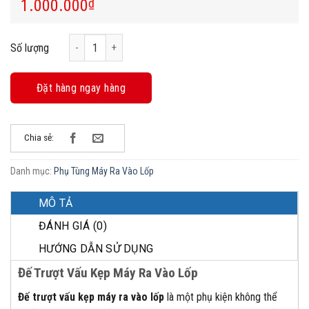
1.000.000
₫
Đế Trượt Vấu Kẹp Máy Ra Vào Lốp số lượng
Số lượng
Đặt hàng ngay hàng
Chia sẻ:
Danh mục:
Phụ Tùng Máy Ra Vào Lốp
MÔ TẢ
ĐÁNH GIÁ (0)
HƯỚNG DẪN SỬ DỤNG
Đế Trượt Vấu Kẹp Máy Ra Vào Lốp
Đế trượt vấu kẹp máy ra vào lốp
là một phụ kiện không thể