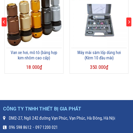
Van xe hơi, mô tô (bằng hợp
Máy mài săm lốp dùng hơi
kim nhôm cao cấp)
(Kèm 10 đầu mài)
18.000
₫
350.000
₫
CÔNG TY TNHH THIẾT BỊ GIA PHÁT
DM2-27, Ngõ 242 đường Vạn Phúc, Vạn Phúc, Hà Đông, Hà Nội
-
096 598 8612
097 1200 021