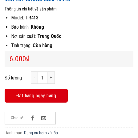
Thông tin chi tiết về sản phẩm
Model:
TR413
Bảo hành:
Không
Nơi sản xuất:
Trung Quốc
Tình trạng:
Còn hàng
6.000
₫
Van lốp không săm TR413 số lượng
Số lượng
Đặt hàng ngay hàng
Chia sẻ:
Danh mục:
Dụng cụ bơm vá lốp