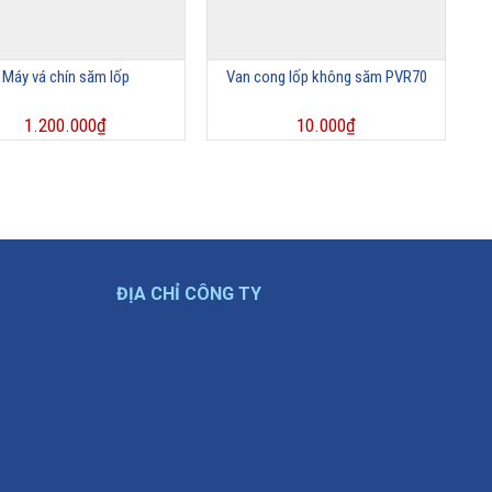
Máy vá chín săm lốp
Van cong lốp không săm PVR70
1.200.000
₫
10.000
₫
ĐỊA CHỈ CÔNG TY