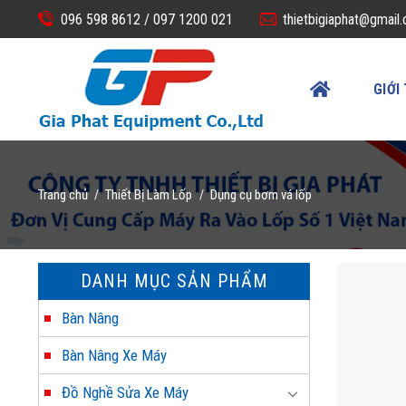
Skip
096 598 8612 /
097 1200 021
thietbigiaphat@gmail
to
content
GIỚI
Trang chủ
Thiết Bị Làm Lốp
Dụng cụ bơm vá lốp
/
/
DANH MỤC SẢN PHẨM
Bàn Nâng
Bàn Nâng Xe Máy
Đồ Nghề Sửa Xe Máy