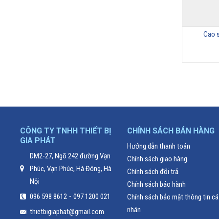
p Mada HH-4Q
Van lốp không săm TR413
Cao s
.000
₫
6.000
₫
CÔNG TY TNHH THIẾT BỊ
CHÍNH SÁCH BÁN HÀNG
GIA PHÁT
Hướng dẫn thanh toán
DM2-27, Ngõ 242 đường Vạn
Chính sách giao hàng
Phúc, Vạn Phúc, Hà Đông, Hà
Chính sách đổi trả
Nội
Chính sách bảo hành
-
096 598 8612
097 1200 021
Chính sách bảo mật thông tin cá
nhân
thietbigiaphat@gmail.com