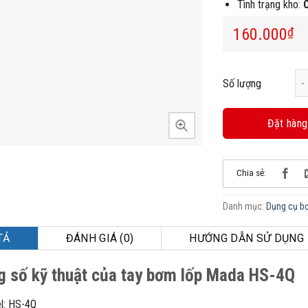
Tình trạng kho:
160.000
₫
Ta
Số lượng
Đặt hàng
Chia sẻ:
Danh mục:
Dụng cụ b
TẢ
ĐÁNH GIÁ (0)
HƯỚNG DẪN SỬ DỤNG
 số kỹ thuật của tay bơm lốp Mada HS-4Q
l: HS-4Q