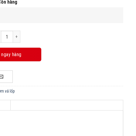
Còn hàng
y bơm lốp Mada HS-4Q số lượng
 ngay hàng
ơm vá lốp