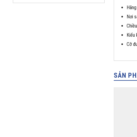
Hãng
Nơi s
Chiề
Kiểu 
Cỡ đu
SẢN P