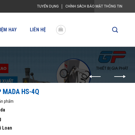
TUYỂN DỤNG
CHÍNH SÁCH BẢO MẬT THÔNG TIN
IỆM HAY
LIÊN HỆ
P MADA HS-4Q
sản phẩm
da
g
i Loan