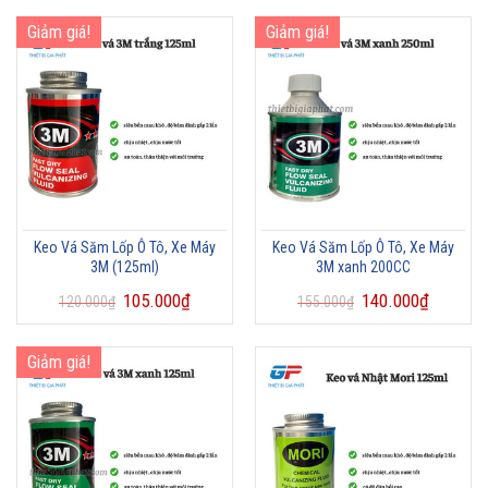
Giảm giá!
Giảm giá!
Keo Vá Săm Lốp Ô Tô, Xe Máy
Keo Vá Săm Lốp Ô Tô, Xe Máy
3M (125ml)
3M xanh 200CC
105.000
₫
140.000
₫
120.000
₫
155.000
₫
Giảm giá!