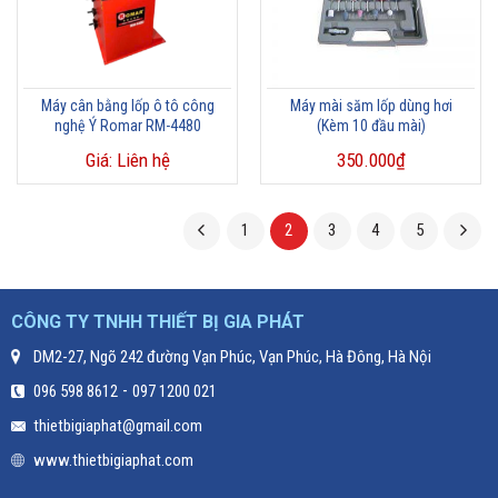
Máy cân bằng lốp ô tô công
Máy mài săm lốp dùng hơi
nghệ Ý Romar RM-4480
(Kèm 10 đầu mài)
Giá: Liên hệ
350.000
₫
1
2
3
4
5
CÔNG TY TNHH THIẾT BỊ GIA PHÁT
DM2-27, Ngõ 242 đường Vạn Phúc, Vạn Phúc, Hà Đông, Hà Nội
-
096 598 8612
097 1200 021
thietbigiaphat@gmail.com
www.thietbigiaphat.com