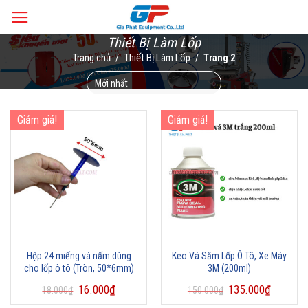
Skip
to
Thiết Bị Làm Lốp
content
Trang chủ
Thiết Bị Làm Lốp
/
/
Trang 2
Giảm giá!
Giảm giá!
Hộp 24 miếng vá nấm dùng
Keo Vá Săm Lốp Ô Tô, Xe Máy
cho lốp ô tô (Tròn, 50*6mm)
3M (200ml)
16.000
₫
135.000
₫
18.000
₫
150.000
₫