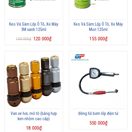
Keo Vá Săm Lốp Ô Tô, Xe Máy
Keo Vá Săm Lốp Ô Tô, Xe Máy
3M xanh 125ml
Mori 125ml
120.000
₫
155.000
₫
130.000
₫
Van xe hơi, mô tô (bằng hợp
Đồng hồ bơm lốp điện tử
kim nhôm cao cấp)
550.000
₫
18.000
₫