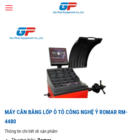
Skip
Trang chủ
Thiết Bị Làm Lốp
Máy cân bằng lốp
/
/
to
content
MÁY CÂN BẰNG LỐP Ô TÔ CÔNG NGHỆ Ý ROMAR RM-
4480
Thông tin chi tiết về sản phẩm