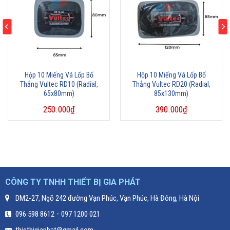
Hộp 10 Miếng Vá Lốp Bố
Hộp 10 Miếng Vá Lốp Bố
Thẳng Vultec RD10 (Radial,
Thẳng Vultec RD20 (Radial,
65x80mm)
85x130mm)
250.000
₫
390.000
₫
CÔNG TY TNHH THIẾT BỊ GIA PHÁT
DM2-27, Ngõ 242 đường Vạn Phúc, Vạn Phúc, Hà Đông, Hà Nội
-
096 598 8612
097 1200 021
thietbigiaphat@gmail.com