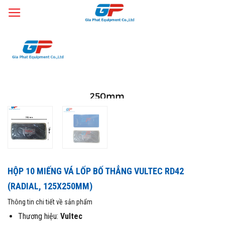
Skip
Trang chủ
Thiết Bị Làm Lốp
Keo vá, miếng vá săm lốp
Miếng vá
/
/
/
to
lốp bố thẳng (Radial)
content
HỘP 10 MIẾNG VÁ LỐP BỐ THẲNG VULTEC RD42
(RADIAL, 125X250MM)
Thông tin chi tiết về sản phẩm
Thương hiệu:
Vultec