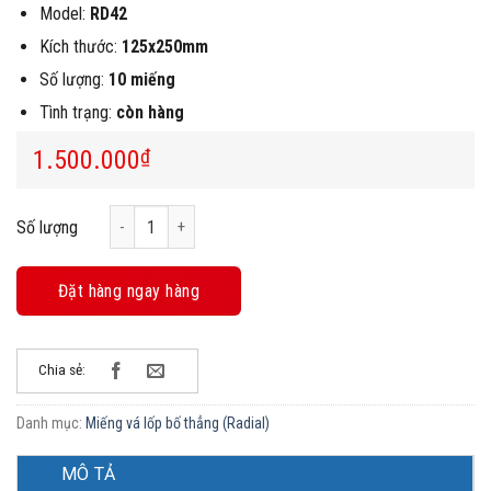
Model:
RD42
Kích thước:
125x250mm
Số lượng:
10 miếng
Tình trạng:
còn hàng
1.500.000
₫
Hộp 10 Miếng Vá Lốp Bố Thẳng Vultec RD42 (Radial, 125x
Số lượng
Đặt hàng ngay hàng
Chia sẻ:
Danh mục:
Miếng vá lốp bố thẳng (Radial)
MÔ TẢ