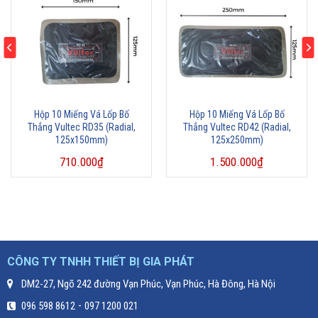
Hộp 10 Miếng Vá Lốp Bố
Hộp 10 Miếng Vá Lốp Bố
Thẳng Vultec RD35 (Radial,
Thẳng Vultec RD42 (Radial,
125x150mm)
125x250mm)
710.000
₫
1.500.000
₫
CÔNG TY TNHH THIẾT BỊ GIA PHÁT
DM2-27, Ngõ 242 đường Vạn Phúc, Vạn Phúc, Hà Đông, Hà Nội
-
096 598 8612
097 1200 021