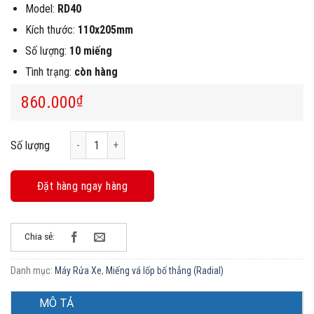
Model:
RD40
Kích thước:
110x205mm
Số lượng:
10 miếng
Tình trạng:
còn hàng
860.000
₫
Hộp 10 Miếng Vá Lốp Bố Thẳng Vultec RD40 (Radial, 110x
Số lượng
Đặt hàng ngay hàng
Chia sẻ:
Danh mục:
Máy Rửa Xe
,
Miếng vá lốp bố thẳng (Radial)
MÔ TẢ