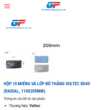
Skip
Trang chủ
Thiết Bị Làm Lốp
Keo vá, miếng vá săm lốp
Miếng vá
/
/
/
to
lốp bố thẳng (Radial)
content
HỘP 10 MIẾNG VÁ LỐP BỐ THẲNG VULTEC RD40
(RADIAL, 110X205MM)
Thông tin chi tiết về sản phẩm
Thương hiệu:
Vultec