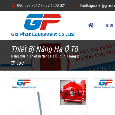
Skip
096 598 8612 /
097 1200 021
thietbigiaphat@gmail
to
content
GIỚI
Thiết Bị Nâng Hạ Ô Tô
Trang chủ
Thiết Bị Nâng Hạ Ô Tô
/
/
Trang 2
LỌC