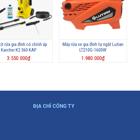
ịt rửa gia đình có chỉnh áp
Máy rửa xe gia đình tự ngắt Lutian
Karcher K2 360 KAP
LT210G-1600W
3.550.000
₫
1.980.000
₫
ĐỊA CHỈ CÔNG TY