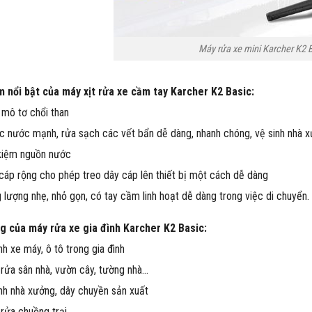
Máy rửa xe mini Karcher K2 
m nổi bật của máy xịt rửa xe cầm tay Karcher K2 Basic:
mô tơ chổi than
c nước mạnh, rửa sạch các vết bẩn dễ dàng, nhanh chóng, vệ sinh nhà xư
kiệm nguồn nước
áp rộng cho phép treo dây cáp lên thiết bị một cách dễ dàng
 lượng nhẹ, nhỏ gọn, có tay cầm linh hoạt dễ dàng trong việc di chuyển.
g của máy rửa xe gia đình Karcher K2 Basic:
nh xe máy, ô tô trong gia đình
rửa sân nhà, vườn cây, tường nhà…
nh nhà xưởng, dây chuyền sản xuất
rửa chuồng trại