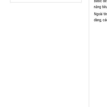
Basic dễ
năng tiêu
Ngoài tí
dàng; cá