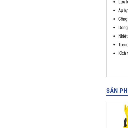
Lưu l
Áp lự
Công
Dòng
Nhiệt
Trọng
Kích
SẢN P