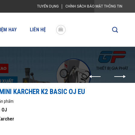
TUYỂN DỤNG
CHÍNH SÁCH BẢO MẬT THÔNG TIN
IỆM HAY
LIÊN HỆ
MINI KARCHER K2 BASIC OJ EU
sản phẩm
c OJ
Karcher