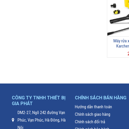
Máy rửa xe gia đình tự ngắt Lutian
Máy rửa x
LT210G-1300W
Karcher
1.790.000
₫
CÔNG TY TNHH THIẾT BỊ
CHÍNH SÁCH BÁN HÀNG
GIA PHÁT
Hướng dẫn thanh toán
DM2-27, Ngõ 242 đường Vạn
Chính sách giao hàng
Phúc, Vạn Phúc, Hà Đông, Hà
Chính sách đổi trả
Nội