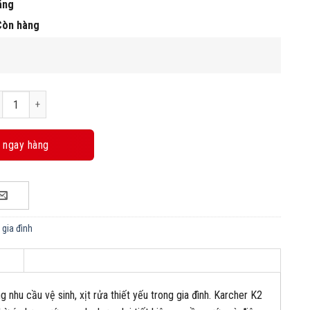
áng
Còn hàng
y rửa xe mini Karcher K2 Basic OJ EU số lượng
 ngay hàng
 gia đình
nhu cầu vệ sinh, xịt rửa thiết yếu trong gia đình. Karcher K2