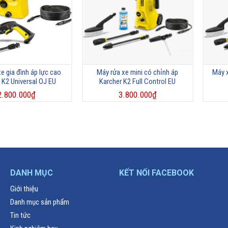
e gia đình áp lực cao
Máy rửa xe mini có chỉnh áp
Máy x
 K2 Universal OJ EU
Karcher K2 Full Control EU
2.800.000
₫
3.800.000
₫
DANH MỤC
KẾT NỐI FACEBOOK
Giới thiệu
Danh mục sản phẩm
Tin tức