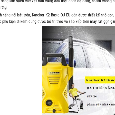
 dàng làm sạch các vết bẩn cứng đầu một cách dễ dàng, nhanh chóng nh
 thụ.
nh năng nổi bật trên, Karcher K2 Basic OJ EU còn được thiết kế nhỏ gọn
c phụ kiện đi kèm cũng được bố trí treo và sắp xếp trên máy rất gọn gàn