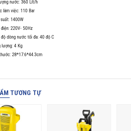
ượng nước: 360 Lít/h
c làm việc: 110 Bar
 suất: 1400W
 điện: 220V- 50Hz
 độ dòng nước tối đa: 40 độ C
 lượng: 4 Kg
 thước: 28*17.6*44.3cm
HẨM TƯƠNG TỰ