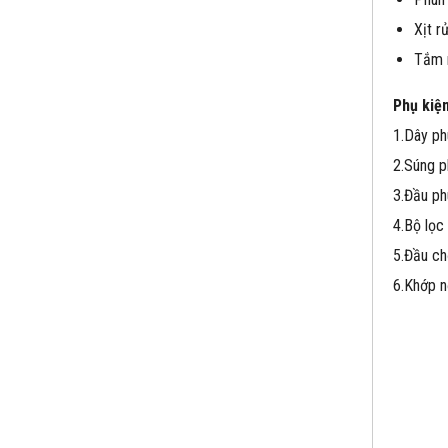
Xịt r
Tắm 
Phụ kiệ
1.Dây ph
2.Súng p
3.Đầu ph
4.Bộ lọc
5.Đầu ch
6.Khớp n