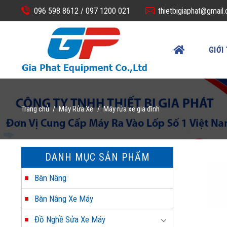
Skip
096 598 8612 /
097 1200 021
thietbigiaphat@gmail
to
content
GIỚI
Trang chủ
Máy Rửa Xe
Máy rửa xe gia đình
/
/
DANH MỤC SẢN PHẨM
Bàn Nâng
Bàn Nâng Xe Máy
Đồ Nghề Sửa Xe Máy