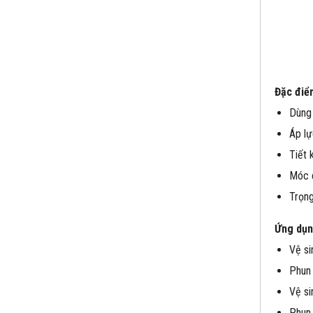
Đặc điể
Dùng 
Áp lự
Tiết 
Móc c
Trọng
Ứng dụn
Vệ si
Phun 
Vệ si
Phun 