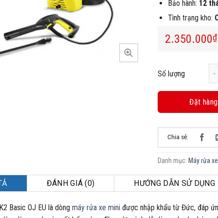
Bảo hành:
12 th
Tình trạng kho:
2.350.000
₫
Má
Số lượng
Đặt hàng
Chia sẻ:
Danh mục:
Máy rửa xe
TẢ
ĐÁNH GIÁ (0)
HƯỚNG DẪN SỬ DỤNG
K2 Basic OJ EU là dòng
máy rửa xe mini
được nhập khẩu từ Đức, đáp ứng 