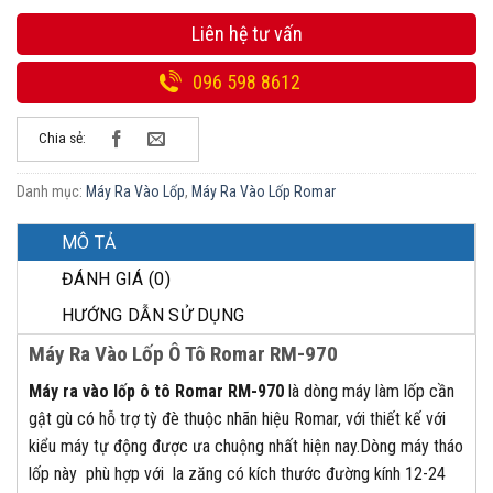
Liên hệ tư vấn
096 598 8612
Chia sẻ:
Danh mục:
Máy Ra Vào Lốp
,
Máy Ra Vào Lốp Romar
MÔ TẢ
ĐÁNH GIÁ (0)
HƯỚNG DẪN SỬ DỤNG
Máy Ra Vào Lốp Ô Tô Romar RM-970
Máy ra vào lốp ô tô Romar RM-970
là dòng máy làm lốp cần
gật gù có hỗ trợ tỳ đè thuộc nhãn hiệu Romar, với thiết kế với
kiểu máy tự động được ưa chuộng nhất hiện nay.Dòng máy tháo
lốp này phù hợp với la zăng có kích thước đường kính 12-24