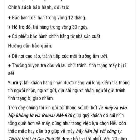
Chính sách bảo hành, đổi trả:
+ Bảo hành dài hạn trong vòng 12 tháng.
+ Hỗ trợ đổi trả hàng trong vòng 30 ngày.
+ Có phiếu bảo hành chính hãng từ nhà sản xuất
Hướng dẫn bảo quản:
+ Để nơi cao ráo, tránh tiếp xúc môi trường ẩm ướt.
+ Thường xuyên tra dầu và lau chùi tránh tình trạng máy bị rỉ
sét.
*Lưu ý:
khi khách hàng nhận được hàng vui lòng kiểm tra thông
tin người nhận, người gửi, địa chỉ người nhận, người gửi tránh
tình trạng bị giao nhầm.
Trên đây chúng tôi xin gửi tới thông số chi tiết về
máy ra vào
lốp không lơ via Romar RM-970
giúp quý khách có cái nhìn
tổng quát hơn về máy, cũng như trong việc lựa chọn.Nếu còn
thắc mắc hay cần trợ giúp về máy
hãy liên hệ với công ty
TNHH thiết bị Gia Phát
để được hỗ trợ tốt nhất. Với 20 năm