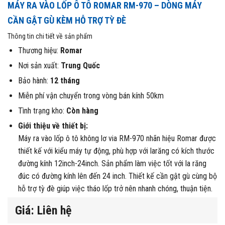
MÁY RA VÀO LỐP Ô TÔ ROMAR RM-970 – DÒNG MÁY
CẦN GẬT GÙ KÈM HỖ TRỢ TỲ ĐÈ
Thông tin chi tiết về sản phẩm
Thương hiệu:
Romar
Nơi sản xuất:
Trung Quốc
Bảo hành:
12 tháng
Miễn phí vận chuyển trong vòng bán kính 50km
Tình trạng kho:
Còn hàng
Giới thiệu về thiết bị:
Máy ra vào lốp ô tô không lơ via RM-970 nhãn hiệu Romar được
thiết kế với kiểu máy tự động, phù hợp với larăng có kích thước
đường kính 12inch-24inch. Sản phẩm làm việc tốt với la răng
đúc có đường kính lên đến 24 inch. Thiết kế cần gật gù cùng bộ
hỗ trợ tỳ đè giúp việc tháo lốp trở nên nhanh chóng, thuận tiện.
Giá: Liên hệ