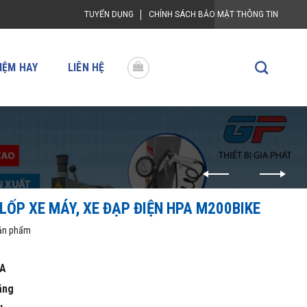
TUYỂN DỤNG
CHÍNH SÁCH BẢO MẬT THÔNG TIN
IỆM HAY
LIÊN HỆ
LỐP XE MÁY, XE ĐẠP ĐIỆN HPA M200BIKE
sản phẩm
A
áng