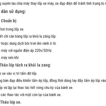
 xuyên lau chùi máy thay lốp xe máy, xe đạp điện để tránh tình trạng bị r
dẫn sử dụng:
:
Chuẩn bị:
hơi trong lốp xe.
t chì cân bằng lốp ra khỏi la zăng lốp.
 hoặc dung dịch bôi trơn lên vành ô tô.
i máy với nguồn điện áp 220v/50Hz.
i máy nén khí.
Tháo lốp tách ra khỏi la zang:
 xe vào vị trí tấm đỡ lốp.
g bàn đạp điều khiển tấm ép lốp, đồng thời dùng tay đẩy tấm ép lốp vào 
ốp và lặp lại thao tác hết vòng chu kỳ của bánh xe.
i các thao tác với mặt còn lại của bánh xe.
Tháo lốp xe.