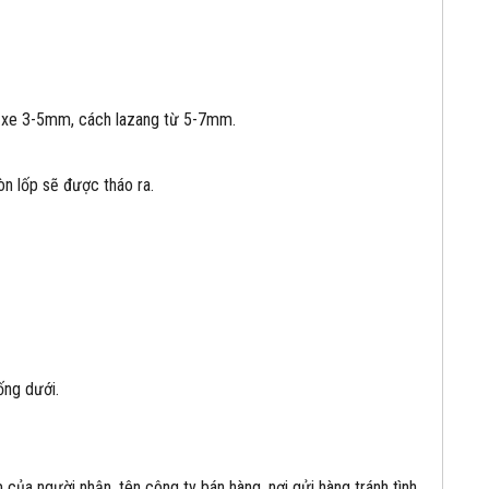
p xe 3-5mm, cách lazang từ 5-7mm.
n lốp sẽ được tháo ra.
ống dưới.
 của người nhận, tên công ty bán hàng, nơi gửi hàng tránh tình