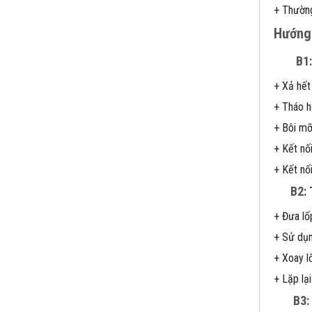
+ Thường
Hướng 
B1
+ Xả hết 
+ Tháo hế
+ Bôi mỡ
+ Kết nố
+ Kết nố
B2:
+ Đưa lốp
+ Sử dụn
+ Xoay l
+ Lặp lạ
B3: