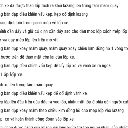
nh xe đã được tháo lốp tách ra khỏi lazang lên trung tâm mâm quay.
g bàn đạp điều khiển vấu kẹp, kẹp cố định lazang.
ung dịch bôi trơn quanh mép vỏ lốp xe.
hỉnh cần đẩy và giữ cố định cần đẩy sao cho đầu móc lốp cách mép lố
ơ via cạy mép lốp lên trên mỏ vịt.
g bàn đạp xoay mâm quay, mâm quay xoay chiều kim đồng hồ 1 vòng trò
i bước trên để tháo mặt còn lại của lốp xe.
g bàn đạp điều chỉnh vấu kẹp để lấy lốp xe và vành xe ra ngoài.
:
Lắp lốp xe.
nh xe lên trọng tâm mâm quay.
g bàn đạp điều khiển vấu kẹp để cố định vành xe.
p lốp lên đầu trên của đầu ra vào lốp, nhấn mặt lốp ở phía gần người xu
g bàn đạp xoay mâm theo chiều kim đồng hồ cho mép lốp vào lazang.
p xe và hoàn thành công đoạn vào lốp xe.
 khi nhận được hàng quý khách vui lòng kiểm tra tên người nhận, sản phẩm