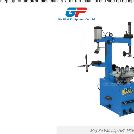
n ép lốp có thể được điều chỉnh 3 vị trí, tạo thuận lợi cho việc ép cả lố
Máy Ra Vào Lốp HPA M20