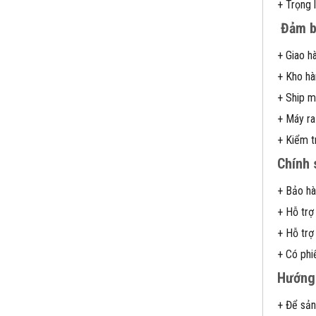
+ Trọng 
Đảm b
+ Giao h
+ Kho hà
+ Ship m
+ Máy ra
+ Kiểm t
Chính 
+ Bảo hà
+ Hỗ trợ
+ Hỗ trợ
+ Có phi
Hướng 
+ Để sản