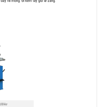
p dầy và mỏng. Đi kèm tay giữ la-zăng.
0Bike