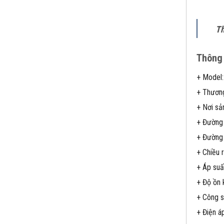
T
Thông 
+ Model
+ Thươn
+ Nơi sản
+ Đường 
+ Đường 
+ Chiều r
+ Áp suấ
+ Độ ồn 
+ Công s
+ Điện 