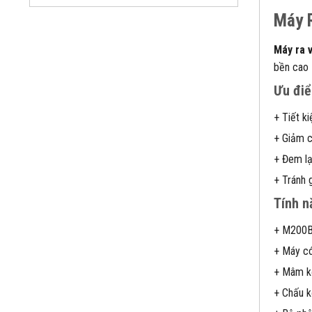
Máy 
Máy ra 
bền cao 
Ưu đi
+ Tiết k
+ Giảm c
+ Đem lạ
+ Tránh 
Tính n
+ M200Bi
+ Máy có
+ Mâm kẹ
+ Chấu k