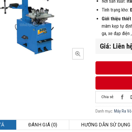
Nơi sản xuất:
Ita
Tình trạng kho:
Giới thiệu thiết 
mâm kẹp tự định 
ga, xe đạp điện ,
Giá: Liên h
Chia sẻ:
Danh mục:
Máy Ra Vỏ
TẢ
ĐÁNH GIÁ (0)
HƯỚNG DẪN SỬ DỤNG