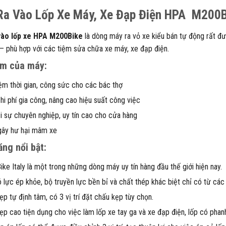
Ra Vào Lốp Xe Máy, Xe Đạp Điện HPA M200
vào lốp xe HPA M200Bike
là dòng máy ra vỏ xe kiểu bán tự động rất đ
– phù hợp với các tiệm sửa chữa xe máy, xe đạp điện.
ểm của máy:
iệm thời gian, công sức cho các bác thợ
hi phí gia công, nâng cao hiệu suất công việc
i sự chuyên nghiệp, uy tín cao cho cửa hàng
gây hư hại mâm xe
ăng nổi bật:
ke Italy là một trong những dòng máy uy tín hàng đầu thế giới hiện nay.
 lực ép khỏe, bộ truyền lực bền bỉ và chất thép khác biệt chỉ có từ các
p tự định tâm, có 3 vị trí đặt chấu kẹp tùy chọn.
ẹp cao tiện dụng cho việc làm lốp xe tay ga và xe đạp điện, lốp có phanh