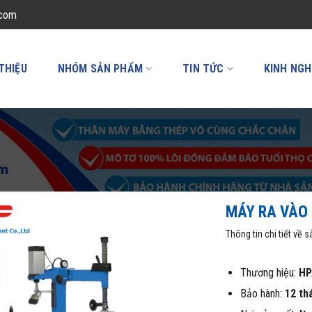
.com
 THIỆU
NHÓM SẢN PHẨM
TIN TỨC
KINH NGH
MÁY RA VÀO 
Thông tin chi tiết về 
Thương hiệu:
HP
Bảo hành:
12 th