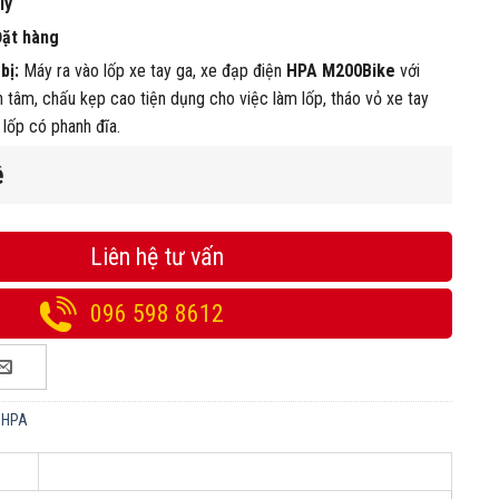
ly
Đặt hàng
bị:
Máy ra vào lốp xe tay ga, xe đạp điện
HPA M200Bike
với
tâm, chấu kẹp cao tiện dụng cho việc làm lốp, tháo vỏ xe tay
 lốp có phanh đĩa.
ệ
Liên hệ tư vấn
096 598 8612
 HPA