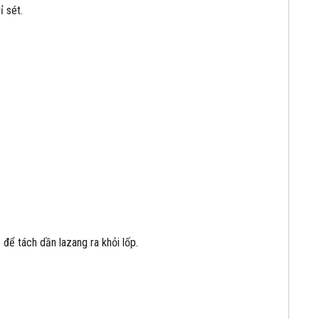
ỉ sét.
để tách dần lazang ra khỏi lốp.