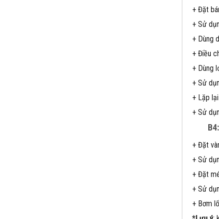
+ Đặt bá
+ Sử dụn
+ Dùng d
+ Điều c
+ Dùng l
+ Sử dụn
+ Lặp lạ
+ Sử dụn
B4
+ Đặt và
+ Sử dụn
+ Đặt mé
+ Sử dụn
+ Bơm lố
*Lưu ý
: