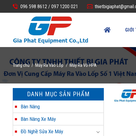
Skip
096 598 8612 /
097 1200 021
thietbigiaphat@gmail
to
content
GIỚI
Trang chủ
Máy Ra Vào Lốp
Máy Ra Vỏ HPA
/
/
DANH MỤC SẢN PHẨM
Bàn Nâng
Bàn Nâng Xe Máy
Đồ Nghề Sửa Xe Máy