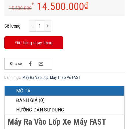
14.500.000
₫
₫
15.500.000
Máy Ra Vào Lốp FAST F389 - Máy Ra Vào Lốp Giá Rẻ Nhất T
Số lượng
Đặt hàng ngay hàng
Chia sẻ:
Danh mục:
Máy Ra Vào Lốp
,
Máy Tháo Vỏ FAST
MÔ TẢ
ĐÁNH GIÁ (0)
HƯỚNG DẪN SỬ DỤNG
Máy Ra Vào Lốp Xe Máy FAST