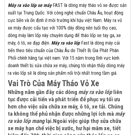
Máy ra vào lốp xe máy
FAST là dòng máy tháo vỏ xe được sản
xuất tại Trung Quốc. Với công nghệ chuẩn Châu Âu, hoạt động
cực bền và ổn định ở môi trường khí hậu việt Nam. Máy ra vỏ
xe máy được cấu tạo với 100% dây đồng nên tuổi thọ cao,
dòng máy làm lốp này chuyên dụng để tháo lốp xe tay ga, xe
máy, ô tô, xe đạp điện.
Máy ra vào lốp
Fast là dòng máy cải
tiến theo tiêu chuẩn của Châu Âu do Thiết Bị Gia Phát Phân
Phối chính hãng tại việt nam. Với 15 năm trong lĩnh vực kinh
doanh thiết bị sửa chữa xe máy, chúng tôi nhận thấy dòng máy
ra vào lốp sẽ là dòng sản phẩm nổi trội nhất trong tầm giá.
Vai Trò Của Máy Tháo Vỏ Xe
Những năm gần đây các dòng
máy ra vào lốp
liên
tục được cải tiến và phát triển để phục vụ tối ưu
hơn cho việc sửa chữa xe máy, ô tô, xe tải. Chúng
ta không thể phủ nhận được những lợi ích mà
máy
ra vào lốp mang
lại.Ngoài việc giúp thợ sửa chữa
xe máy hạn chế việc bị xước, hư hại mâm xe, tiết