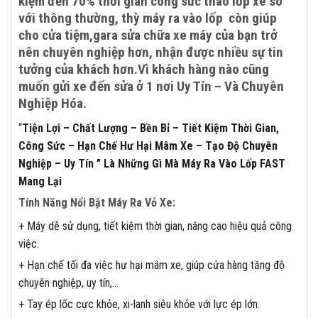
kiệm đến 70% thời gian công sức tháo lốp xe so
với thông thường, thỳ máy ra vào lốp còn giúp
cho cửa tiệm,gara sửa chữa xe máy của bạn trở
nên chuyên nghiệp hơn, nhận được nhiều sự tin
tưởng của khách hơn.Vì khách hàng nào cũng
muốn gửi xe đến sửa ở 1 nơi Uy Tín – Và Chuyên
Nghiệp Hóa.
“
Tiện Lợi – Chất Lượng – Bền Bỉ – Tiết Kiệm Thời Gian,
Công Sức – Hạn Chế Hư Hại Mâm Xe – Tạo Độ Chuyên
Nghiệp – Uy Tín ” Là Những Gì Mà Máy Ra Vào Lốp FAST
Mang Lại
Tính Năng Nổi Bật Máy Ra Vỏ Xe:
+ Máy dễ sử dụng, tiết kiệm thời gian, nâng cao hiệu quả công
việc.
+ Hạn chế tối đa việc hư hại mâm xe, giúp cửa hàng tăng độ
chuyên nghiệp, uy tín,…
+ Tay ép lốc cực khỏe, xi-lanh siêu khỏe với lực ép lớn.