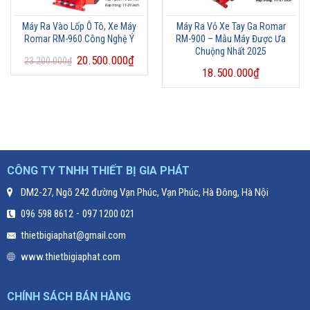
Máy Ra Vào Lốp Ô Tô, Xe Máy
Máy Ra Vỏ Xe Tay Ga Romar
Romar RM-960 Công Nghệ Ý
RM-900 – Mẫu Máy Được Ưa
Chuộng Nhất 2025
20.500.000
₫
23.200.000
₫
18.500.000
₫
CÔNG TY TNHH THIẾT BỊ GIA PHÁT
DM2-27, Ngõ 242 đường Vạn Phúc, Vạn Phúc, Hà Đông, Hà Nội
-
096 598 8612
097 1200 021
thietbigiaphat@gmail.com
www.thietbigiaphat.com
CHÍNH SÁCH BÁN HÀNG