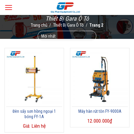
Skip
to
Thiết Bị Gara Ô Tô
content
Trang chủ
Thiết Bị Gara Ô Tô
/
/
Trang 2
Đèn sấy sơn hồng ngoại 1
Máy hàn rút tôn FY-9000A
bóng FY-1A
12.000.000
₫
Giá: Liên hệ