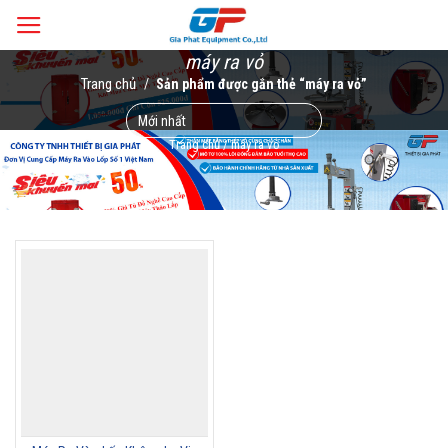
Skip
to
máy ra vỏ
content
Trang chủ
/
Sản phẩm được gắn thẻ “máy ra vỏ”
Trang chủ
/
máy ra vỏ