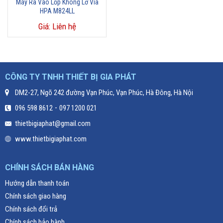
Máy Ra Vào Lốp Không Lơ Via
HPA M824LL
Giá: Liên hệ
CÔNG TY TNHH THIẾT BỊ GIA PHÁT
DM2-27, Ngõ 242 đường Vạn Phúc, Vạn Phúc, Hà Đông, Hà Nội
-
096 598 8612
097 1200 021
thietbigiaphat@gmail.com
www.thietbigiaphat.com
CHÍNH SÁCH BÁN HÀNG
Hướng dẫn thanh toán
Chính sách giao hàng
Chính sách đổi trả
Chính sách bảo hành