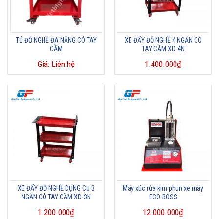
TỦ ĐỒ NGHỀ ĐA NĂNG CÓ TAY
XE ĐẨY ĐỒ NGHỀ 4 NGĂN CÓ
CẦM
TAY CẦM XD-4N
Giá: Liên hệ
1.400.000
₫
XE ĐẨY ĐỒ NGHỀ DỤNG CỤ 3
Máy xúc rửa kim phun xe máy
NGĂN CÓ TAY CẦM XD-3N
ECO-BOSS
1.200.000
₫
12.000.000
₫