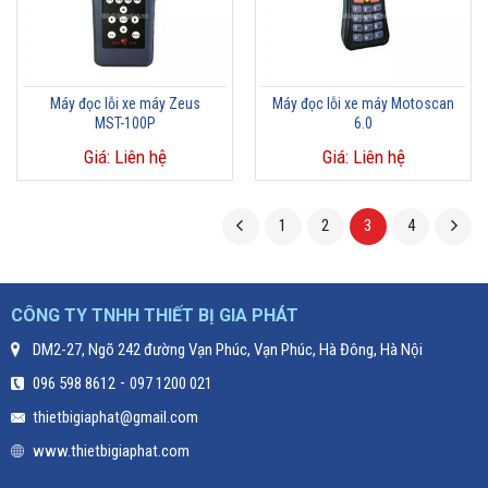
Máy đọc lỗi xe máy Zeus
Máy đọc lỗi xe máy Motoscan
MST-100P
6.0
Giá: Liên hệ
Giá: Liên hệ
1
2
3
4
CÔNG TY TNHH THIẾT BỊ GIA PHÁT
DM2-27, Ngõ 242 đường Vạn Phúc, Vạn Phúc, Hà Đông, Hà Nội
-
096 598 8612
097 1200 021
thietbigiaphat@gmail.com
www.thietbigiaphat.com