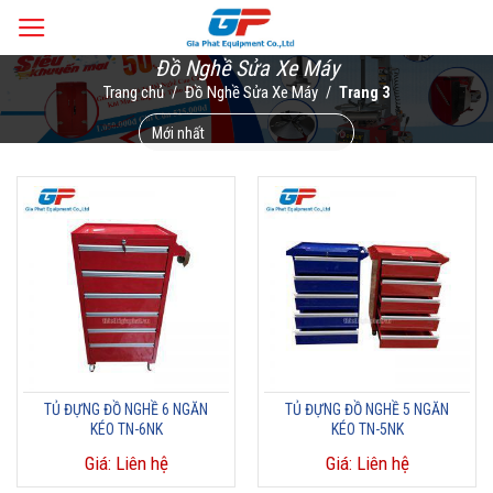
Skip
to
Đồ Nghề Sửa Xe Máy
content
Trang chủ
Đồ Nghề Sửa Xe Máy
/
/
Trang 3
TỦ ĐỰNG ĐỒ NGHỀ 6 NGĂN
TỦ ĐỰNG ĐỒ NGHỀ 5 NGĂN
KÉO TN-6NK
KÉO TN-5NK
Giá: Liên hệ
Giá: Liên hệ