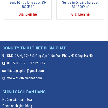
Súng bắn bu lông Boss BS-
Súng vặn ốc bằng hơi Boss
5800P 1”
BS-1900P ½”
Giá: Liên hệ
Giá: Liên hệ
CÔNG TY TNHH THIẾT BỊ GIA PHÁT
DM2-27, Ngõ 242 đường Vạn Phúc, Vạn Phúc, Hà Đông, Hà Nội
-
096 598 8612
097 1200 021
thietbigiaphat@gmail.com
www.thietbigiaphat.com
CHÍNH SÁCH BÁN HÀNG
Hướng dẫn thanh toán
Chính sách giao hàng