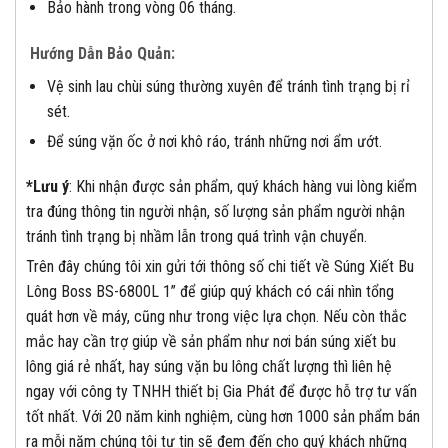
Bảo hành trong vòng 06 tháng.
Hướng
D
ẫn
B
ảo
Q
uản:
Vệ sinh lau chùi súng thường xuyên để tránh tình trạng bị rỉ
sét.
Để súng vặn ốc ở nơi khô ráo, tránh những nơi ẩm ướt.
*Lưu ý
: Khi nhận được sản phẩm, quý khách hàng vui lòng kiểm
tra đúng thông tin người nhận, số lượng sản phẩm người nhận
tránh tình trạng bị nhầm lẫn trong quá trình vận chuyển.
Trên đây chúng tôi xin gửi tới thông số chi tiết về Súng Xiết Bu
Lông Boss BS-6800L 1” để giúp quý khách có cái nhìn tổng
quát hơn về máy, cũng như trong việc lựa chọn. Nếu còn thắc
mắc hay cần trợ giúp về sản phẩm như nơi bán súng xiết bu
lông giá rẻ nhất, hay súng vặn bu lông chất lượng thì liên hệ
ngay với công ty TNHH thiết bị Gia Phát để được hỗ trợ tư vấn
tốt nhất. Với 20 năm kinh nghiệm, cùng hơn 1000 sản phẩm bán
ra mỗi năm chúng tôi tự tin sẽ đem đến cho quý khách những