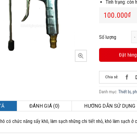
Tình trạng: còn 
100.000
₫
Sú
Số lượng
Đặt hàng
Chia sẻ:
Danh mục:
Thiết bị, p
TẢ
ĐÁNH GIÁ (0)
HƯỚNG DẪN SỬ DỤNG
khô có chức năng sấy khô, làm sạch những chi tiết nhỏ, khó làm sạch ở c