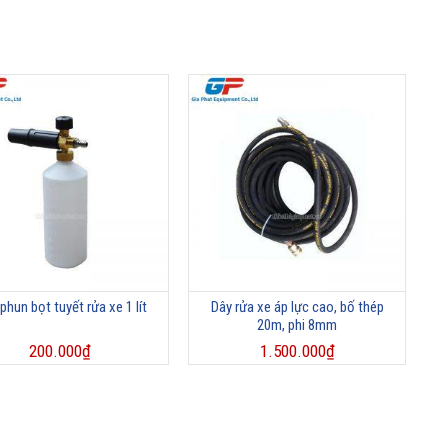
phun bọt tuyết rửa xe 1 lít
Dây rửa xe áp lực cao, bố thép
20m, phi 8mm
200.000
₫
1.500.000
₫