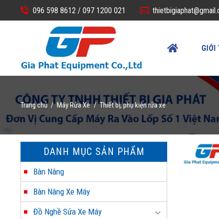
Skip
096 598 8612 /
097 1200 021
thietbigiaphat@gmail
to
content
GIỚI
Trang chủ
Máy Rửa Xe
Thiết bị, phụ kiện rửa xe
/
/
DANH MỤC SẢN PHẨM
Bàn Nâng
Bàn Nâng Xe Máy
Đồ Nghề Sửa Xe Máy