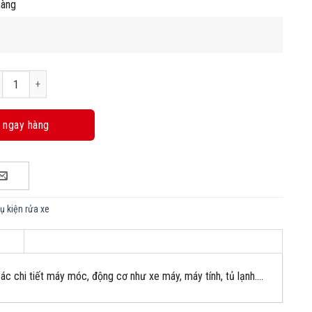
hàng
ng xì khô số lượng
 ngay hàng
hụ kiện rửa xe
ác chi tiết máy móc, động cơ như xe máy, máy tính, tủ lạnh….