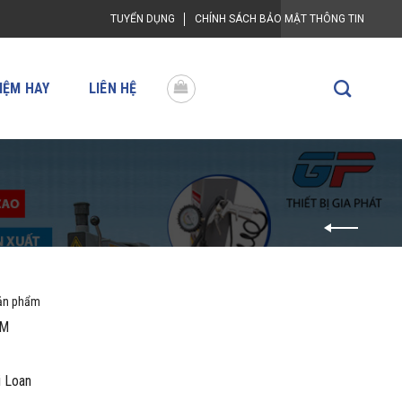
TUYỂN DỤNG
CHÍNH SÁCH BẢO MẬT THÔNG TIN
IỆM HAY
LIÊN HỆ
sản phẩm
EM
i Loan