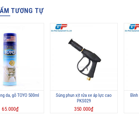
HẨM TƯƠNG TỰ
óng da, gỗ TOYO 500ml
Súng phun xịt rửa xe áp lực cao
Bình 
PKS029
65.000
₫
350.000
₫