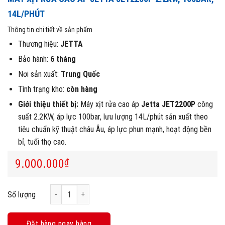
14L/PHÚT
Thông tin chi tiết về sản phẩm
Thương hiệu:
JETTA
Bảo hành:
6 tháng
Nơi sản xuất:
Trung Quốc
Tình trạng kho:
còn hàng
Giới thiệu thiết bị:
Máy xịt rửa cao áp
Jetta JET2200P
công
suất 2.2KW, áp lực 100bar, lưu lượng 14L/phút sản xuất theo
tiêu chuẩn kỹ thuật châu Âu, áp lực phun mạnh, hoạt động bền
bỉ, tuổi thọ cao.
9.000.000
₫
Máy xịt rửa cao áp Jetta JET2200P 2.2KW, 100bar, 14L/phú
Số lượng
Đặt hàng ngay hàng