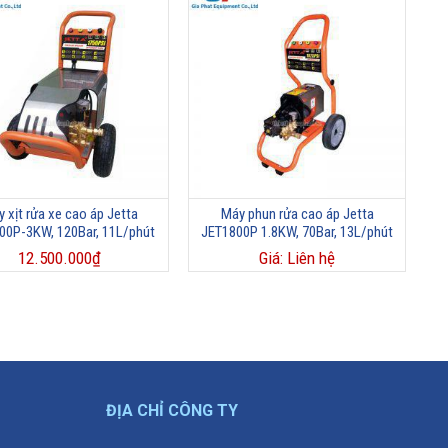
 xịt rửa xe cao áp Jetta
Máy phun rửa cao áp Jetta
00P-3KW, 120Bar, 11L/phút
JET1800P 1.8KW, 70Bar, 13L/phút
12.500.000
₫
Giá: Liên hệ
ĐỊA CHỈ CÔNG TY