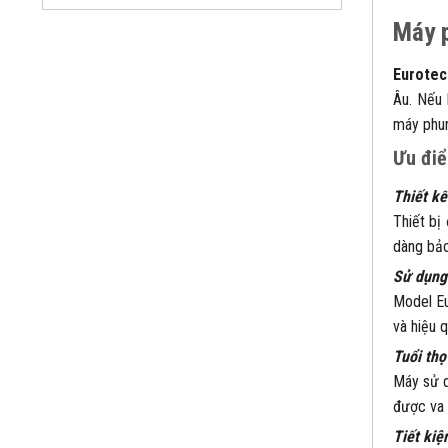
Máy p
Eurotec
Âu. Nếu 
máy phun
Ưu điể
Thiết k
Thiết bị
dàng bảo
Sử dụng
Model Eu
và hiệu 
Tuổi thọ
Máy sử d
được va 
Tiết kiệ