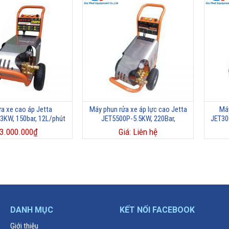
a xe cao áp Jetta
Máy phun rửa xe áp lực cao Jetta
Máy
3KW, 150bar, 12L/phút
JET5500P-5.5KW, 220Bar,
JET30
15L/phút
3.000.000
₫
Giá: Liên hệ
DANH MỤC
KẾT NỐI FACEBOOK
Giới thiệu