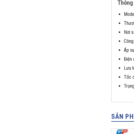
Thông 
Mode
Thươ
Nơi s
Công 
Áp su
Điện 
Lưu l
Tốc đ
Trọng
SẢN P