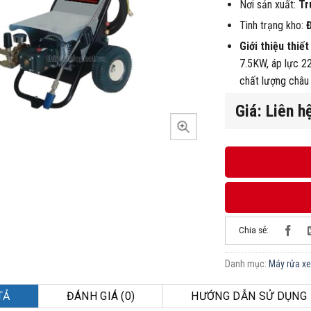
Nơi sản xuất:
Tr
Tình trạng kho:
Giới thiệu thiết 
7.5KW, áp lực 22
chất lượng châu 
Giá: Liên h
Chia sẻ:
Danh mục:
Máy rửa xe
TẢ
ĐÁNH GIÁ (0)
HƯỚNG DẪN SỬ DỤNG