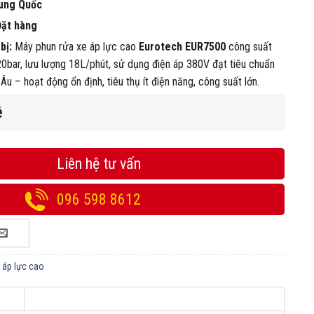
ung Quốc
Đặt hàng
bị:
Máy phun rửa xe áp lực cao
Eurotech EUR7500
công suất
0bar, lưu lượng 18L/phút, sử dụng điện áp 380V đạt tiêu chuẩn
Âu – hoạt động ổn định, tiêu thụ ít điện năng, công suất lớn.
ệ
Liên hệ tư vấn
096 598 8612
 áp lực cao