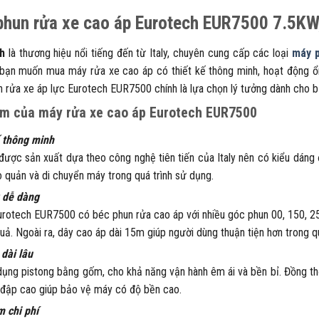
hun rửa xe cao áp Eurotech EUR7500 7.5KW,
h
là thương hiệu nổi tiếng đến từ Italy, chuyên cung cấp các loại
máy p
bạn muốn mua máy rửa xe cao áp có thiết kế thông minh, hoạt động ổn đ
 rửa xe áp lực Eurotech EUR7500 chính là lựa chọn lý tưởng dành cho b
m của máy rửa xe cao áp Eurotech EUR7500
ế thông minh
 được sản xuất dựa theo công nghệ tiên tiến của Italy nên có kiểu dáng
 quản và di chuyển máy trong quá trình sử dụng.
 dễ dàng
rotech EUR7500 có béc phun rửa cao áp với nhiều góc phun 00, 150, 25
quả. Ngoài ra, dây cao áp dài 15m giúp người dùng thuận tiện hơn trong q
 dài lâu
ụng pistong bằng gốm, cho khả năng vận hành êm ái và bền bỉ. Đồng th
đập cao giúp bảo vệ máy có độ bền cao.
m chi phí