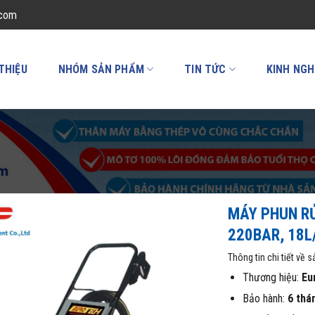
.com
 THIỆU
NHÓM SẢN PHẨM
TIN TỨC
KINH NGH
MÁY PHUN RỬ
220BAR, 18L
Thông tin chi tiết về 
Thương hiệu:
Eu
Bảo hành:
6 thá