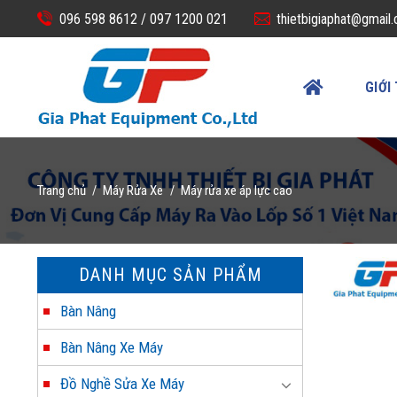
Skip
096 598 8612 /
097 1200 021
thietbigiaphat@gmail
to
content
GIỚI
Trang chủ
Máy Rửa Xe
Máy rửa xe áp lực cao
/
/
DANH MỤC SẢN PHẨM
Bàn Nâng
Bàn Nâng Xe Máy
Đồ Nghề Sửa Xe Máy