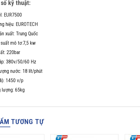
số kỹ thuật:
l: EUR7500
ng hiệu: EUROTECH
ản xuất: Trung Quốc
suất mô tơ:7,5 kw
ất: 220bar
áp: 380v/50/60 Hz
ượng nước: 18 lít/phút
ộ: 1450 v/p
 lượng: 65kg
HẨM TƯƠNG TỰ