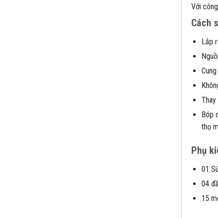
Với công
Cách s
Lắp r
Nguồn
Cung 
Không
Thay 
Bóp c
thọ m
Phụ ki
01 Sú
04 đ
15 m