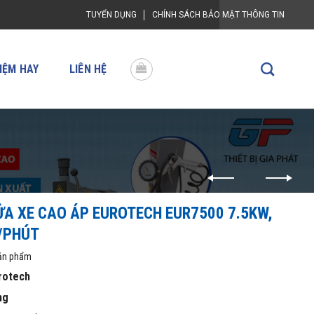
TUYỂN DỤNG
CHÍNH SÁCH BẢO MẬT THÔNG TIN
IỆM HAY
LIÊN HỆ
A XE CAO ÁP EUROTECH EUR7500 7.5KW,
/PHÚT
sản phẩm
rotech
ng