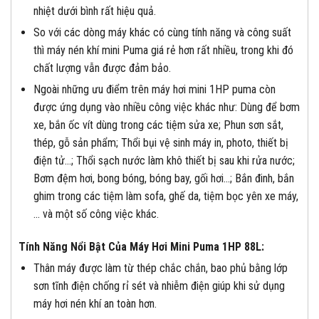
nhiệt dưới bình rất hiệu quả.
So với các dòng máy khác có cùng tính năng và công suất
thì máy nén khí mini Puma giá rẻ hơn rất nhiều, trong khi đó
chất lượng vẫn được đảm bảo.
Ngoài những ưu điểm trên máy hơi mini 1HP puma còn
được ứng dụng vào nhiều công việc khác như: Dùng để bơm
xe, bắn ốc vít dùng trong các tiệm sửa xe; Phun sơn sắt,
thép, gỗ sản phẩm; Thổi bụi vệ sinh máy in, photo, thiết bị
điện tử…; Thổi sạch nước làm khô thiết bị sau khi rửa nước;
Bơm đệm hơi, bong bóng, bóng bay, gối hơi…; Bắn đinh, bắn
ghim trong các tiệm làm sofa, ghế da, tiệm bọc yên xe máy,
… và một số công việc khác.
Tính Năng Nổi Bật Của Máy Hơi Mini Puma 1HP 88L:
Thân máy được làm từ thép chắc chắn, bao phủ bằng lớp
sơn tĩnh điện chống rỉ sét và nhiễm điện giúp khi sử dụng
máy hơi nén khí an toàn hơn.