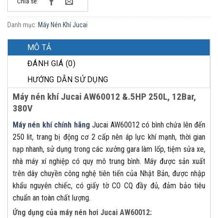
Chia sẻ:
Danh mục:
Máy Nén Khí Jucai
MÔ TẢ
ĐÁNH GIÁ (0)
HƯỚNG DẪN SỬ DỤNG
Máy nén khí Jucai AW60012 &.5HP 250L, 12Bar,
380V
Máy nén khí chính hãng
Jucai AW60012 có bình chứa lên đến
250 lit, trang bị động cơ 2 cấp nên áp lực khí mạnh, thời gian
nạp nhanh, sử dụng trong các xưởng gara làm lốp, tiệm sửa xe,
nhà máy xí nghiệp có quy mô trung bình. Máy được sản xuất
trên dây chuyền công nghệ tiên tiến của Nhật Bản, được nhập
khẩu nguyên chiếc, có giấy tờ CO CQ đầy đủ, đảm bảo tiêu
chuẩn an toàn chất lượng.
Ứng dụng của máy nén hơi Jucai AW60012: