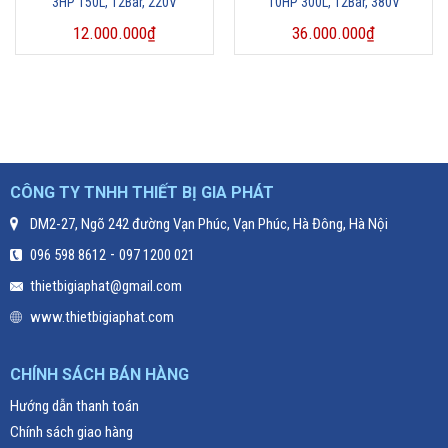
3HP 150L, 12Bar, 220V
10HP 300L, 12Bar, 380V
12.000.000
₫
36.000.000
₫
CÔNG TY TNHH THIẾT BỊ GIA PHÁT
DM2-27, Ngõ 242 đường Vạn Phúc, Vạn Phúc, Hà Đông, Hà Nội
-
096 598 8612
097 1200 021
thietbigiaphat@gmail.com
www.thietbigiaphat.com
CHÍNH SÁCH BÁN HÀNG
Hướng dẫn thanh toán
Chính sách giao hàng