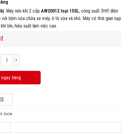
hàng
 bị
: Máy nén khí 2 cấp
AW20012 loại 150L
, công suất 3HP, điện
với tiệm sửa chữa xe máy, ô tô vừa và nhỏ. Máy có thời gian nạp
 khí lớn, hiệu suất làm việc cao.
0
₫
y nén khí Jucai AW20012 3HP 150L, 12Bar, 220V số lượng
 ngay hàng
í Jucai