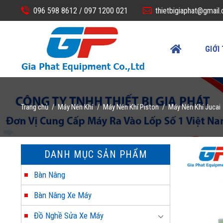
Skip
096 598 8612 /
097 1200 021
thietbigiaphat@gmail
to
content
GIỚI
Trang chủ
Máy Nén Khí
Máy Nén Khí Piston
Máy Nén Khí Jucai
/
/
/
DANH MỤC SẢN PHẨM
Bàn Nâng
Bàn Nâng Xe Máy
Đồ Nghề Sửa Xe Máy