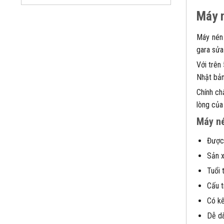
Máy 
Máy nén 
gara sửa
Với trên
Nhật bả
Chính ch
lòng của
Máy né
Được 
Sản x
Tuổi 
Cấu t
Có kế
Dễ dà