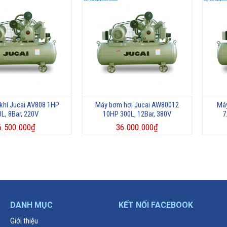
khí Jucai AV808 1HP
Máy bơm hơi Jucai AW80012
Máy
0L, 8Bar, 220V
10HP 300L, 12Bar, 380V
7
6.500.000
₫
36.000.000
₫
DANH MỤC
KẾT NỐI FACEBOOK
Giới thiệu