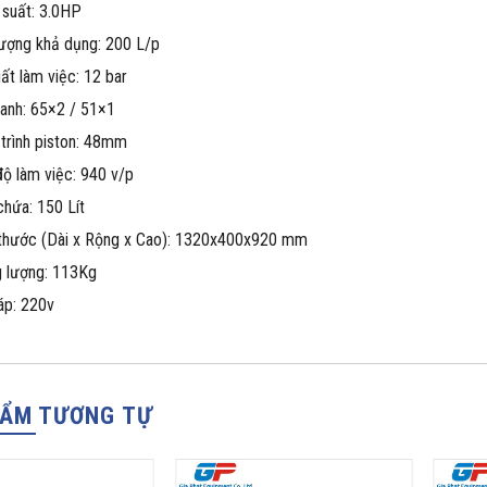
suất: 3.0HP
ượng khả dụng: 200 L/p
ất làm việc: 12 bar
lanh: 65×2 / 51×1
trình piston: 48mm
ộ làm việc: 940 v/p
chứa: 150 Lít
 thước (Dài x Rộng x Cao): 1320x400x920 mm
 lượng: 113Kg
áp: 220v
HẨM TƯƠNG TỰ