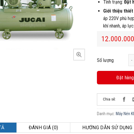
Tình trạng:
Đặt 
Giới thiệu thiết
áp 220V phù hợp 
khí nhanh, áp lực
12.000.00
Má
Số lượng
Đặt hàng
Chia sẻ:
Danh mục:
Máy Nén Kh
TẢ
ĐÁNH GIÁ (0)
HƯỚNG DẪN SỬ DỤNG