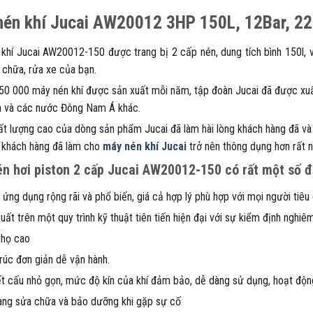
nén khí Jucai AW20012 3HP 150L, 12Bar, 2
khí Jucai AW20012-150 được trang bị 2 cấp nén, dung tích bình 150l, vớ
 chữa, rửa xe của bạn.
 50 000 máy nén khí được sản xuất mỗi năm, tập đoàn Jucai đã được xuấ
n và các nước Đông Nam Á khác.
ất lượng cao của dòng sản phẩm Jucai đã làm hài lòng khách hàng đã và 
 khách hàng đã làm cho
máy nén khí Jucai
trở nên thông dụng hơn rất n
n hơi piston 2 cấp Jucai AW20012-150 có rất một số đ
ứng dụng rộng rãi và phổ biến, giá cả hợp lý phù hợp với mọi người tiêu
uất trên một quy trình kỹ thuật tiên tiến hiện đại với sự kiểm định nghi
thọ cao
rúc đơn giản dễ vận hành.
t cấu nhỏ gọn, mức độ kín của khí đảm bảo, dễ dàng sử dụng, hoạt động
ng sửa chữa và bảo dưỡng khi gặp sự cố