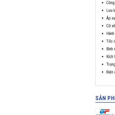
Công 
Lưu l
Áp su
Cỡ xi
Hành 
Tốc đ
Bình 
Kích
Trọng
Điện 
SẢN P