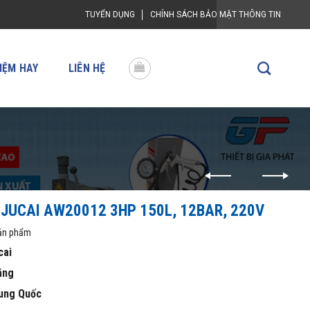
TUYỂN DỤNG
CHÍNH SÁCH BẢO MẬT THÔNG TIN
IỆM HAY
LIÊN HỆ
 JUCAI AW20012 3HP 150L, 12BAR, 220V
sản phẩm
cai
áng
ung Quốc