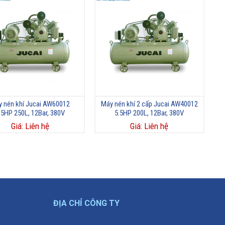
 nén khí Jucai AW60012
Máy nén khí 2 cấp Jucai AW40012
.5HP 250L, 12Bar, 380V
5.5HP 200L, 12Bar, 380V
Giá: Liên hệ
Giá: Liên hệ
ĐỊA CHỈ CÔNG TY