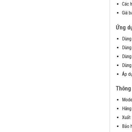
Các h
Giá b
Ứng d
Dùng 
Dùng 
Dùng 
Dùng 
Áp dụ
Thông 
Mode
Hãng 
Xuất 
Bảo h