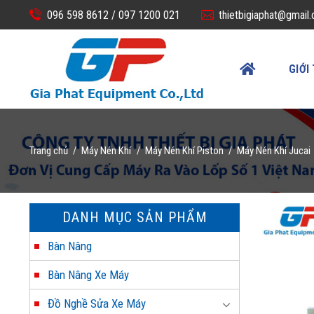
Skip
096 598 8612 /
097 1200 021
thietbigiaphat@gmail
to
content
GIỚI
Trang chủ
Máy Nén Khí
Máy Nén Khí Piston
Máy Nén Khí Jucai
/
/
/
DANH MỤC SẢN PHẨM
Bàn Nâng
Bàn Nâng Xe Máy
Đồ Nghề Sửa Xe Máy