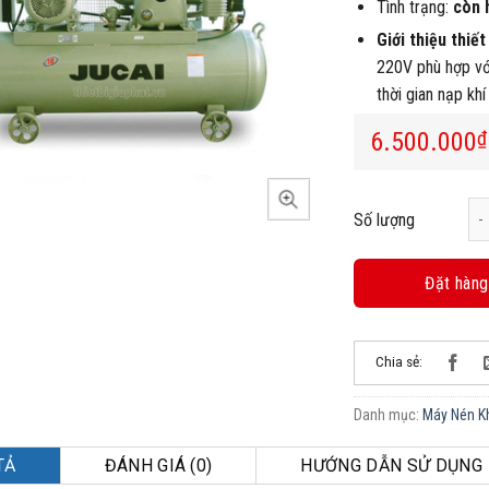
Tình trạng:
còn 
Giới thiệu thiết 
220V phù hợp vớ
thời gian nạp khí
6.500.000
₫
Má
Số lượng
Đặt hàng
Chia sẻ:
Danh mục:
Máy Nén Kh
TẢ
ĐÁNH GIÁ (0)
HƯỚNG DẪN SỬ DỤNG