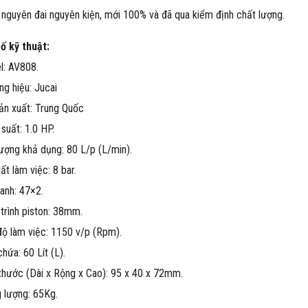
nguyên đai nguyên kiện, mới 100% và đã qua kiểm định chất lượng.
ố kỹ thuật:
l: AV808.
g hiệu: Jucai
ản xuất: Trung Quốc
suất: 1.0 HP.
ượng khả dụng: 80 L/p (L/min).
ất làm việc: 8 bar.
lanh: 47×2.
trình piston: 38mm.
ộ làm việc: 1150 v/p (Rpm).
chứa: 60 Lít (L).
thước (Dài x Rộng x Cao): 95 x 40 x 72mm.
 lượng: 65Kg.