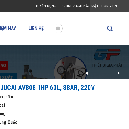
TUYỂN DỤNG
CHÍNH SÁCH BẢO MẬT THÔNG TIN
IỆM HAY
LIÊN HỆ
 JUCAI AV808 1HP 60L, 8BAR, 220V
sản phẩm
cai
áng
ung Quốc