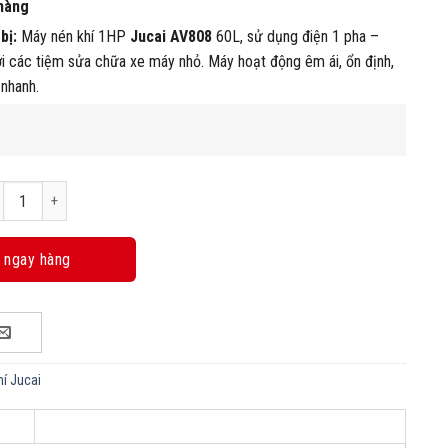
hàng
bị:
Máy nén khí 1HP
Jucai AV808
60L, sử dụng điện 1 pha –
i các tiệm sửa chữa xe máy nhỏ. Máy hoạt động êm ái, ổn định,
 nhanh.
y nén khí Jucai AV808 1HP 60L, 8Bar, 220V số lượng
 ngay hàng
í Jucai