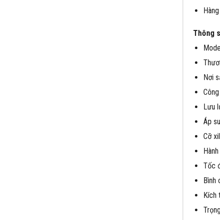
Hàng 
Thông s
Mode
Thươn
Nơi s
Công 
Lưu l
Áp su
Cỡ xi
Hành 
Tốc đ
Bình 
Kích 
Trọng