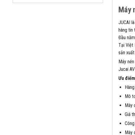
Máy n
JUCAI là
hàng tin
Đầu năm 
Tại Việt
sản xuất
Máy nén 
Jucai AV
Ưu điểm
Hàng 
Mô tơ
Máy c
Giá t
Công 
Máy c