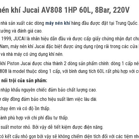
én khí Jucai AV808 1HP 60L, 8Bar, 220V
 nhà sản xuất các dòng
máy nén khí
hàng đầu được đặt tại Trung Quốc.
 tưởng và đánh giá cao.
1999, JUCAI là nhãn hiệu dẫn đầu và được cấp giấy chứng nhận đạt ch
 Nam, máy nén khí Jucai đặc biệt được ứng dụng rộng rãi trong các cửa 
 và nhà máy có ứng dụng khí nén.
khí Piston Jucai được chia thành 2 dòng sản phẩm chính: dòng 1 cấp nén v
808 là model thuộc dòng 1 cấp, với bình dung tích 60L rất phù hợp với
 nổi trội của sản phẩm:
nhập khẩu nguyên chiếc đảm bảo chất lượng cao.
 dây đồng đảm bảo cho hiệu suất làm việc lâu dài.
hạy êm và có độ ồn thấp.
hành phù hợp với chi phí đầu tư thấp.
suất motor nhỏ. Bởi vậy dễ tiết kiệm được điện năng.
ó kết cấu nhỏ gọn bởi vậy sẽ không chiếm diện tích đối với các tiệm nh