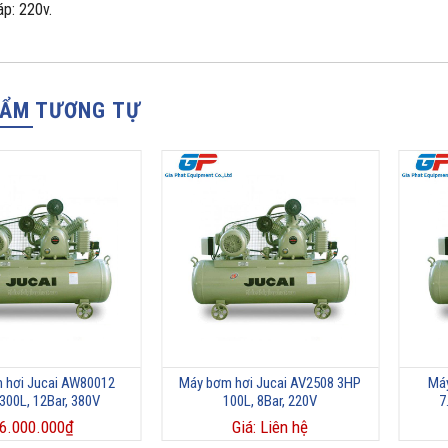
áp: 220v.
HẨM TƯƠNG TỰ
 hơi Jucai AW80012
Máy bơm hơi Jucai AV2508 3HP
Máy
300L, 12Bar, 380V
100L, 8Bar, 220V
7
6.000.000
₫
Giá: Liên hệ