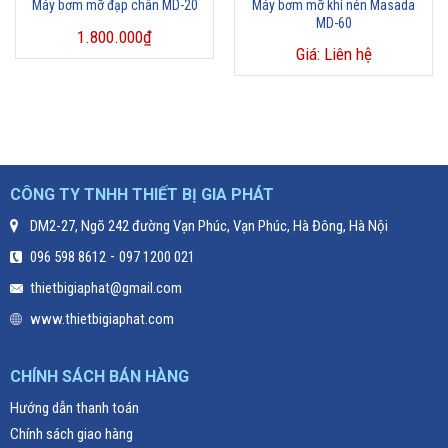
Máy bơm mỡ đạp chân MD-20
Máy bơm mỡ khí nén Masada
MD-60
1.800.000
₫
Giá: Liên hệ
CÔNG TY TNHH THIẾT BỊ GIA PHÁT
DM2-27, Ngõ 242 đường Vạn Phúc, Vạn Phúc, Hà Đông, Hà Nội
-
096 598 8612
097 1200 021
thietbigiaphat@gmail.com
www.thietbigiaphat.com
CHÍNH SÁCH BÁN HÀNG
Hướng dẫn thanh toán
Chính sách giao hàng