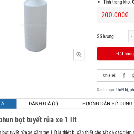
Tình trạng kho:
200.000
₫
Bìn
Số lượng
Đặt hàng
Chia sẻ:
Danh mục:
Thiết bị, p
TẢ
ĐÁNH GIÁ (0)
HƯỚNG DẪN SỬ DỤNG
phun bọt tuyết rửa xe 1 lít
n bọt tuyết rửa xe cầm tay 1 lít là thiết bị cần thiết cho tất cả các ti