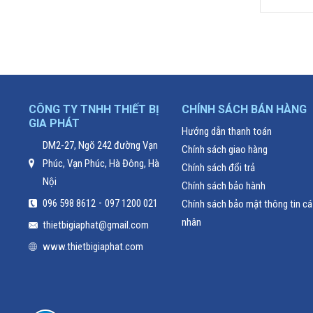
.000
₫
2.000.000
₫
CÔNG TY TNHH THIẾT BỊ
CHÍNH SÁCH BÁN HÀNG
GIA PHÁT
Hướng dẫn thanh toán
DM2-27, Ngõ 242 đường Vạn
Chính sách giao hàng
Phúc, Vạn Phúc, Hà Đông, Hà
Chính sách đổi trả
Nội
Chính sách bảo hành
-
096 598 8612
097 1200 021
Chính sách bảo mật thông tin cá
nhân
thietbigiaphat@gmail.com
www.thietbigiaphat.com