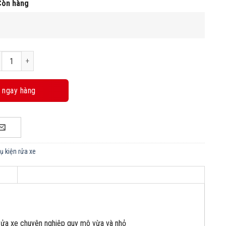
Còn hàng
h phun bọt tuyết rửa xe 1 lít số lượng
 ngay hàng
hụ kiện rửa xe
ệm rửa xe chuyên nghiệp quy mô vừa và nhỏ