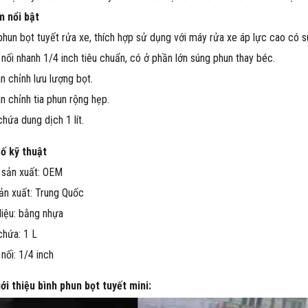
m nổi bật
phun bọt tuyết rửa xe, thích hợp sử dụng với máy rửa xe áp lực cao có
nối nhanh 1/4 inch tiêu chuẩn, có ở phần lớn súng phun thay béc.
n chỉnh lưu lượng bọt.
n chỉnh tia phun rộng hẹp.
chứa dung dịch 1 lít.
ố kỹ thuật
 sản xuất: OEM
ản xuất: Trung Quốc
liệu: bằng nhựa
chứa: 1 L
nối: 1/4 inch
ới thiệu bình phun bọt tuyết mini: