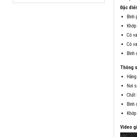
Đặc điể
Bình 
Khớp 
Có va
Có va
Bình 
Thông s
Hãng
Nơi s
Chất 
Bình 
Khớp 
Video gi