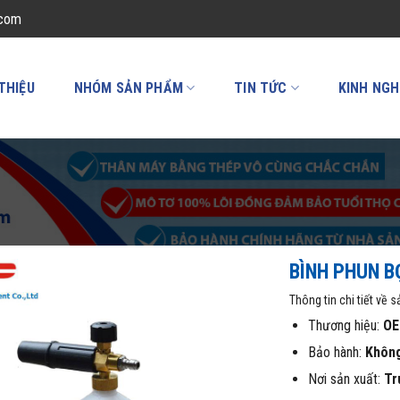
.com
 THIỆU
NHÓM SẢN PHẨM
TIN TỨC
KINH NGH
BÌNH PHUN B
Thông tin chi tiết về 
Thương hiệu:
O
Bảo hành:
Khôn
Nơi sản xuất:
Tr