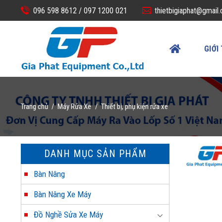
Skip
096 598 8612 /
097 1200 021
thietbigiaphat@gmail
to
content
GIỚI
Trang chủ
Máy Rửa Xe
Thiết bị, phụ kiện rửa xe
/
/
DANH MỤC SẢN PHẨM
Bàn Nâng
Bàn Nâng Xe Máy
Đồ Nghề Sửa Xe Máy