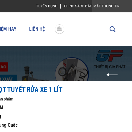
TUYỂN DỤNG
CHÍNH SÁCH BẢO MẬT THÔNG TIN
IỆM HAY
LIÊN HỆ
ỌT TUYẾT RỬA XE 1 LÍT
sản phẩm
EM
g
ung Quốc