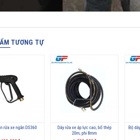
HẨM TƯƠNG TỰ
n rửa xe ngắn DS360
Dây rửa xe áp lực cao, bố thép
Bộ dây
20m, phi 8mm